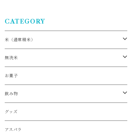
CATEGORY
米（通常精米）
おぼろづき
無洗米
ゆめぴりか
ゆめぴりか
お菓子
ふっくりんこ
ななつぼし
飲み物
ななつぼし
トマトジュース
グッズ
とりめしセット
コーヒー
アスパラ