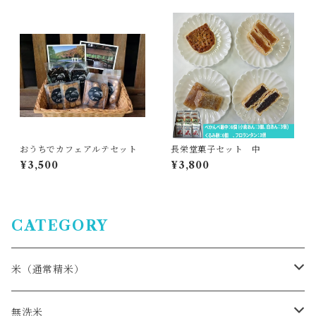
おうちでカフェアルテセット
長栄堂菓子セット 中
¥3,500
¥3,800
CATEGORY
米（通常精米）
おぼろづき
無洗米