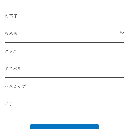
ゆめぴりか
ゆめぴりか
お菓子
ふっくりんこ
ななつぼし
飲み物
ななつぼし
トマトジュース
グッズ
とりめしセット
コーヒー
アスパラ
ハスカップ
ごま