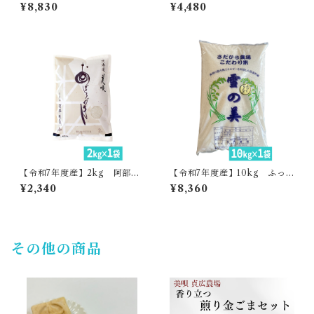
ぴりか・貞広農場
りか・貞広農場
¥8,830
¥4,480
【令和7年度産】2kg 阿部さ
【令和7年度産】10kg ふっ
んのおぼろづき
くりんこ・貞広農場
¥2,340
¥8,360
その他の商品