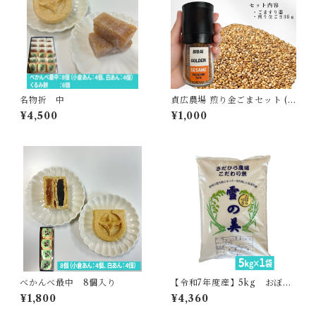
名物折 中
貞広農場 煎り金ごまセット (3
5g+ミル)
¥4,500
¥1,000
べかんべ最中 8個入り
【令和7年度産】5kg おぼろ
づき・貞広農場
¥1,800
¥4,360