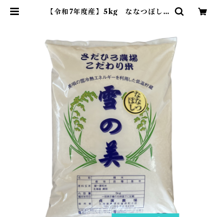
【令和7年度産】5kg ななつぼし・
貞広農場 | 空と石～北海道のものな
んでも～