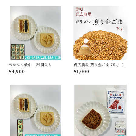
べかんべ最中 24個入り
貞広農場 煎り金ごま 70g （詰
め替え用)
¥4,900
¥1,000