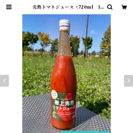
完熟トマトジュース（720ml 1
本）・あぐりこ園 | 空と石～北海道
のものなんでも～