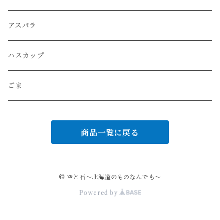
とりめしセット
コーヒー
アスパラ
ハスカップ
ごま
商品一覧に戻る
© 空と石～北海道のものなんでも～
Powered by