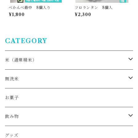
べかんべ最中 8個入り
フロランタン 8個入
¥1,800
¥2,300
CATEGORY
米（通常精米）
おぼろづき
無洗米
ゆめぴりか
ゆめぴりか
お菓子
ふっくりんこ
ななつぼし
飲み物
ななつぼし
トマトジュース
グッズ