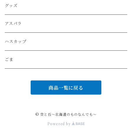
ななつぼし
トマトジュース
グッズ
とりめしセット
コーヒー
アスパラ
ハスカップ
ごま
商品一覧に戻る
© 空と石～北海道のものなんでも～
Powered by