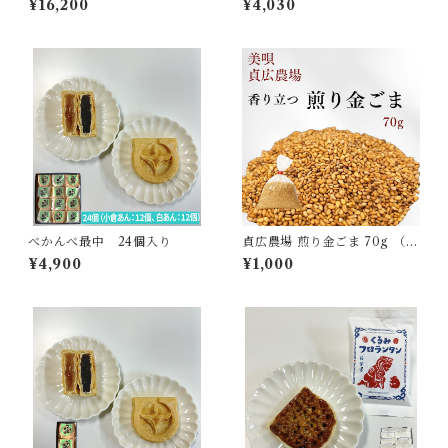
¥16,200
¥4,030
べかんべ最中 24個入り
貞広農場 煎り金ごま 70g （詰
め替え用)
¥4,900
¥1,000