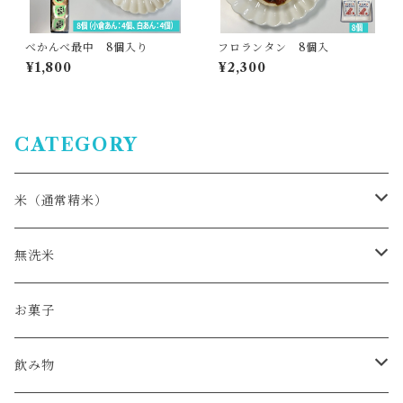
べかんべ最中 8個入り
フロランタン 8個入
¥1,800
¥2,300
CATEGORY
米（通常精米）
おぼろづき
無洗米
ゆめぴりか
ゆめぴりか
お菓子
ふっくりんこ
ななつぼし
飲み物