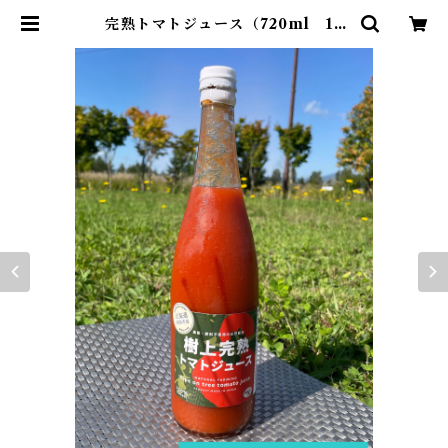
完熟トマトジュース（720ml 12
本）・あぐりこ園 | 空と石～北海道
のものなんでも～