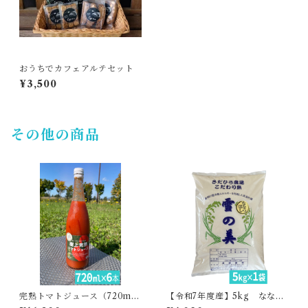
おうちでカフェアルテセット
¥3,500
その他の商品
完熟トマトジュース（720ml
【令和7年度産】5kg ななつ
6本）・あぐりこ園
ぼし・貞広農場