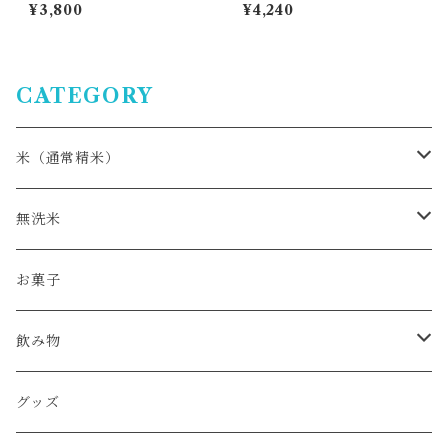
りんこ・貞広農場
¥3,800
¥4,240
CATEGORY
米（通常精米）
おぼろづき
無洗米
ゆめぴりか
ゆめぴりか
お菓子
ふっくりんこ
ななつぼし
飲み物
ななつぼし
トマトジュース
グッズ