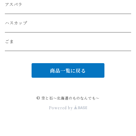
とりめしセット
コーヒー
アスパラ
ハスカップ
ごま
商品一覧に戻る
© 空と石～北海道のものなんでも～
Powered by