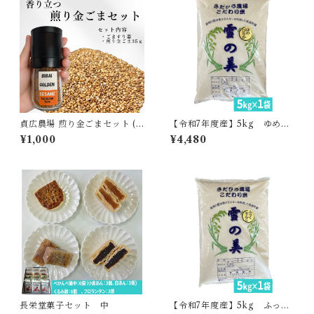
貞広農場 煎り金ごまセット (3
【令和7年度産】5kg ゆめぴ
5g+ミル)
りか・貞広農場
¥1,000
¥4,480
長栄堂菓子セット 中
【令和7年度産】5kg ふっく