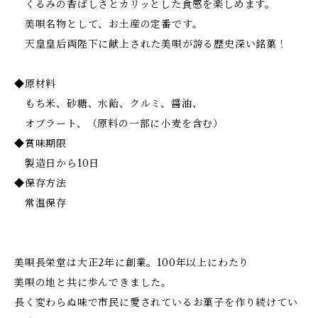
くるみの香ばしさとカリッとした食感を楽しめます。
美唄名物として、お土産の定番です。
天皇皇后両陛下に献上された美唄が誇る歴史深い銘菓！
◆原材料
もち米、砂糖、水飴、クルミ、醤油、
オブラート、（原料の一部に小麦を含む）
◆賞味期限
製造日から10日
◆保存方法
常温保存
美唄長栄堂は大正2年に創業。100年以上にわたり
美唄の地と共に歩んできました。
長く変わらぬ味で市民に愛されているお菓子を作り続けてい