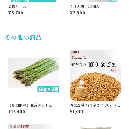
名物折 大
くるみ餅 10個入
¥5,700
¥2,900
その他の商品
【期間限定】北海道美唄産
貞広農場 煎り金ごま 70g （詰
【夏】アスパラ「雪蔵美人」
め替え用)
¥12,400
¥1,000
Ｌサイズ3kg（1kg×3箱）