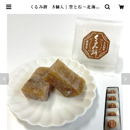
くるみ餅 5個入 | 空と石～北海道
のものなんでも～